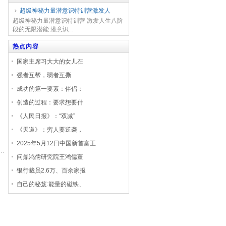
超级神秘力量潜意识特训营激发人
超级神秘力量潜意识特训营 激发人生八阶
段的无限潜能 潜意识...
热点内容
国家主席习大大的女儿在
强者互帮，弱者互撕
成功的第一要素：伴侣：
创造的过程：要求想要什
《人民日报》：“双减”
《天道》：穷人要逆袭，
2025年5月12日中国新首富王
问鼎鸿儒研究院王鸿儒董
银行裁员2.6万、百余家报
自己的秘笈:能量的磁铁、