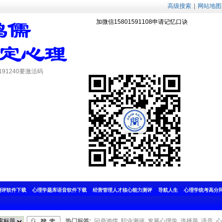
高级搜索
|
网站地图
加微信15801591108申请记忆口诀
测评软件下载
心理学题库语音软件下载
经营管理人才核心能力测评
导航人生
心理学统考高分
热门标签:
问鼎鸿儒
职业测评
发展心理学
选择题
语音
心