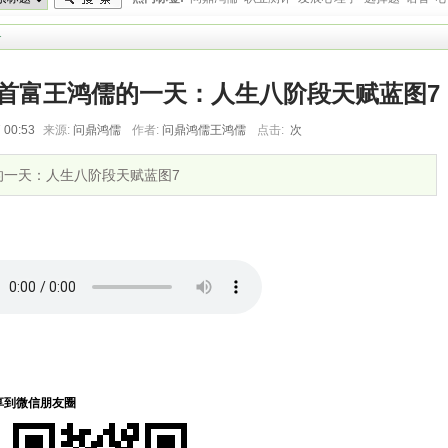
教育心理学
>
国新首富王鸿儒的一天：人生八阶段天赋蓝图7
 00:53
来源:
问鼎鸿儒
作者:
问鼎鸿儒王鸿儒
点击:
次
儒的一天：人生八阶段天赋蓝图7