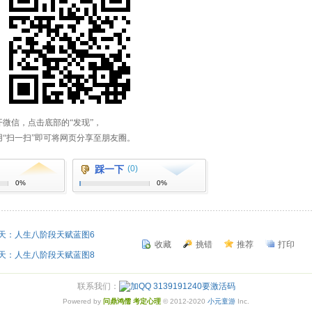
踩一下
(0)
0%
0%
一天：人生八阶段天赋蓝图6
收藏
挑错
推荐
打印
一天：人生八阶段天赋蓝图8
联系我们：
Powered by
问鼎鸿儒 考定心理
© 2012-2020
小元童游
Inc.