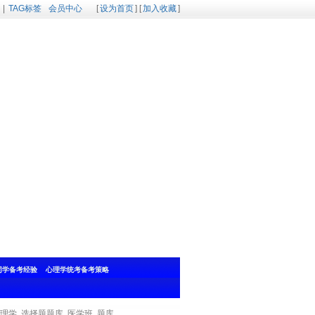
|
TAG标签
会员中心
[
设为首页
] [
加入收藏
]
同学备考经验
心理学统考备考策略
理学
选择题题库
医学班
题库